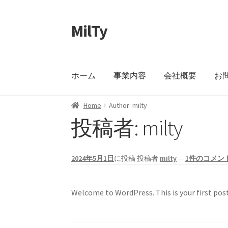
MilTy
ナ
コ
ビ
ン
ゲ
テ
ー
ン
ホーム
事業内容
会社概要
お
シ
ツ
ョ
へ
ン
ス
Home
Author: milty
へ
キ
投稿者:
milty
ス
ッ
キ
プ
ッ
2024年5月1日
に投稿
投稿者
milty
—
1件のコメン
プ
Welcome to WordPress. This is your first post.