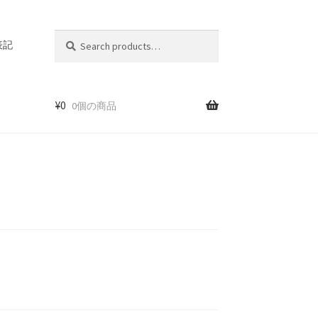
Search
Search
表記
for:
¥
0
0個の商品