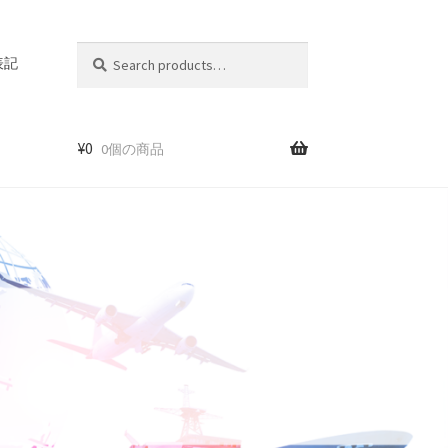
Search
Search
表記
for:
¥
0
0個の商品