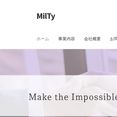
MilTy
ナ
コ
ビ
ン
ゲ
テ
ー
ン
ホーム
事業内容
会社概要
お
シ
ツ
ョ
へ
ン
ス
へ
キ
ス
ッ
キ
プ
ッ
プ