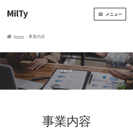
MilTy
ナ
コ
メニュー
ビ
ン
ゲ
テ
ホーム
ー
ン
Home
事業内容
シ
ツ
事業内容
ョ
へ
ン
ス
会社概要
へ
キ
ス
ッ
ショップ
キ
プ
ッ
お問い合わせ
プ
プライバシーポリシー
事業内容
特定商法取引法に基づく表記