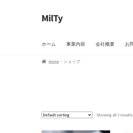
MilTy
ナ
コ
ビ
ン
ゲ
テ
ー
ン
ホーム
事業内容
会社概要
お
シ
ツ
ョ
へ
ン
ス
Home
ショップ
へ
キ
ス
ッ
キ
プ
ッ
プ
Showing all 3 results