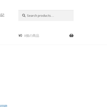
Search
Search
表記
for:
¥
0
0個の商品