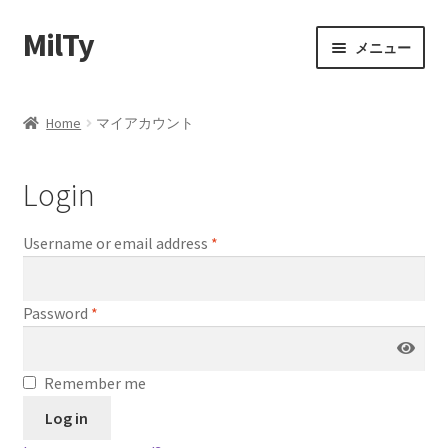
MilTy
ナ
コ
メニュー
ビ
ン
ゲ
テ
ホーム
ー
ン
Home
マイアカウント
シ
ツ
事業内容
ョ
へ
Login
ン
ス
会社概要
へ
キ
ス
ッ
Username or email address
*
ショップ
キ
プ
ッ
お問い合わせ
プ
Password
*
プライバシーポリシー
Remember me
特定商法取引法に基づく表記
Log in