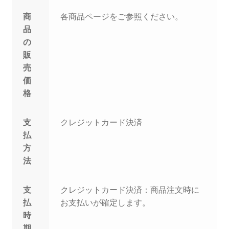
商
各商品ページをご参照ください。
品
の
販
売
価
格
支
クレジットカード決済
払
方
法
支
クレジットカード決済：商品注文時に
払
お支払いが確定します。
時
期