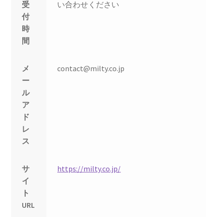
受
い合わせください
付
時
間
メ
contact@milty.co.jp
ー
ル
ア
ド
レ
ス
サ
https://milty.co.jp/
イ
ト
URL