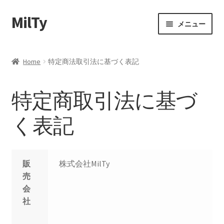
MilTy
ナ
コ
メニュー
ビ
ン
ゲ
テ
ホーム
ー
ン
Home
特定商法取引法に基づく表記
シ
ツ
事業内容
ョ
へ
特定商取引法に基づ
ン
ス
会社概要
へ
キ
く表記
ス
ッ
ショップ
キ
プ
ッ
お問い合わせ
プ
販
株式会社MilTy
売
プライバシーポリシー
会
社
特定商法取引法に基づく表記