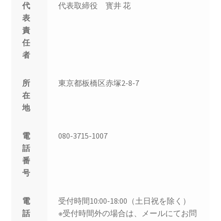
代
代表取締役 寳井 花
表
責
任
者
所
東京都板橋区赤塚2-8-7
在
地
電
080-3715-1007
話
番
号
電
受付時間10:00-18:00（土日祝を除く）
話
※受付時間外の場合は、メールにてお問